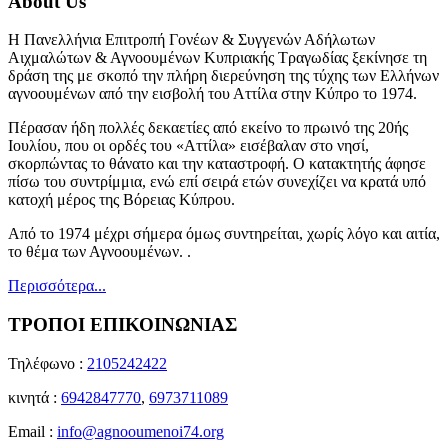
About Us
Η Πανελλήνια Επιτροπή Γονέων & Συγγενών Αδήλωτων
Αιχμαλώτων & Αγνοουμένων Κυπριακής Τραγωδίας ξεκίνησε τη
δράση της με σκοπό την πλήρη διερεύνηση της τύχης των Ελλήνων
αγνοουμένων από την εισβολή του Αττίλα στην Κύπρο το 1974.
Πέρασαν ήδη πολλές δεκαετίες από εκείνο το πρωινό της 20ής
Ιουλίου, που οι ορδές του «Αττίλα» εισέβαλαν στο νησί,
σκορπώντας το θάνατο και την καταστροφή. Ο κατακτητής άφησε
πίσω του συντρίμμια, ενώ επί σειρά ετών συνεχίζει να κρατά υπό
κατοχή μέρος της Βόρειας Κύπρου.
Από το 1974 μέχρι σήμερα όμως συντηρείται, χωρίς λόγο και αιτία,
το θέμα των Αγνοουμένων. .
Περισσότερα...
ΤΡΟΠΟΙ ΕΠΙΚΟΙΝΩΝΙΑΣ
Τηλέφωνο :
2105242422
κινητά :
6942847770
,
6973711089
Email :
info@agnooumenoi74.org