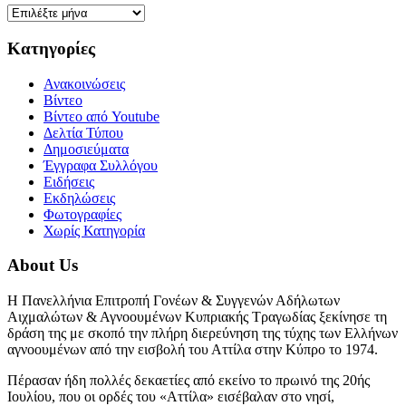
Ιστορικό
Kατηγορίες
Ανακοινώσεις
Βίντεο
Βίντεο από Youtube
Δελτία Τύπου
Δημοσιεύματα
Έγγραφα Συλλόγου
Ειδήσεις
Εκδηλώσεις
Φωτογραφίες
Χωρίς Κατηγορία
About Us
Η Πανελλήνια Επιτροπή Γονέων & Συγγενών Αδήλωτων
Αιχμαλώτων & Αγνοουμένων Κυπριακής Τραγωδίας ξεκίνησε τη
δράση της με σκοπό την πλήρη διερεύνηση της τύχης των Ελλήνων
αγνοουμένων από την εισβολή του Αττίλα στην Κύπρο το 1974.
Πέρασαν ήδη πολλές δεκαετίες από εκείνο το πρωινό της 20ής
Ιουλίου, που οι ορδές του «Αττίλα» εισέβαλαν στο νησί,