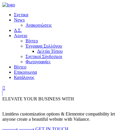
Σχετικα
News
Ανακοινώσεις
Δ.Σ.
Αρχειο
Βίντεο
Έγγραφα Συλλόγου
Δελτία Τύπου
Σχετικοί Σύνδεσμοι
Φωτογραφίες
Βίντεο
Επικοινωνια
Κατάλογος
ELEVATE YOUR BUSINESS WITH
Limitless customization options & Elementor compatibility let
anyone create a beautiful website with Valiance.
GET IN TOUCH