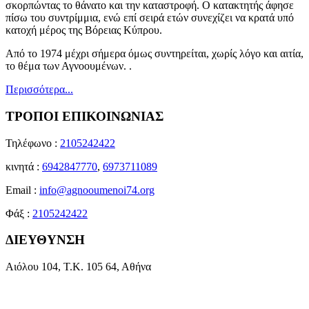
σκορπώντας το θάνατο και την καταστροφή. Ο κατακτητής άφησε
πίσω του συντρίμμια, ενώ επί σειρά ετών συνεχίζει να κρατά υπό
κατοχή μέρος της Βόρειας Κύπρου.
Από το 1974 μέχρι σήμερα όμως συντηρείται, χωρίς λόγο και αιτία,
το θέμα των Αγνοουμένων. .
Περισσότερα...
ΤΡΟΠΟΙ ΕΠΙΚΟΙΝΩΝΙΑΣ
Τηλέφωνο :
2105242422
κινητά :
6942847770
,
6973711089
Email :
info@agnooumenoi74.org
Φάξ :
2105242422
ΔΙΕΥΘΥΝΣΗ
Αιόλου 104, Τ.Κ. 105 64, Αθήνα