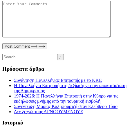
Post Comment
Πρόσφατα άρθρα
Συνάντηση Πανελλήνιας Επιτροπής με το ΚΚΕ
Η Πανελλήνια Επιτροπή στη δεξίωση για την αποκατάσταση
της Δημοκρατίας
1974-2026: Η Πανελλήνια Επιτροπή στην Κύπρο για τις
εκδηλώσεις μνήμης από την τουρκική εισβολή
Συνέντευξη Μαρίας Καλμπουρτζή στον Ελεύθερο Τύπο
Δεν ξεχνώ τους ΑΓΝΟΟΥΜΕΝΟΥΣ
Ιστορικό