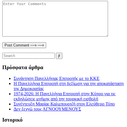
Post Comment
Πρόσφατα άρθρα
Συνάντηση Πανελλήνιας Επιτροπής με το ΚΚΕ
Η Πανελλήνια Επιτροπή στη δεξίωση για την αποκατάσταση
της Δημοκρατίας
1974-2026: Η Πανελλήνια Επιτροπή στην Κύπρο για τις
εκδηλώσεις μνήμης από την τουρκική εισβολή
Συνέντευξη Μαρίας Καλμπουρτζή στον Ελεύθερο Τύπο
Δεν ξεχνώ τους ΑΓΝΟΟΥΜΕΝΟΥΣ
Ιστορικό