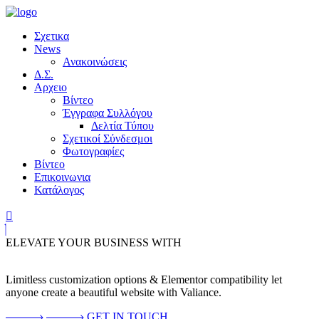
Σχετικα
News
Ανακοινώσεις
Δ.Σ.
Αρχειο
Βίντεο
Έγγραφα Συλλόγου
Δελτία Τύπου
Σχετικοί Σύνδεσμοι
Φωτογραφίες
Βίντεο
Επικοινωνια
Κατάλογος
ELEVATE YOUR BUSINESS WITH
Limitless customization options & Elementor compatibility let
anyone create a beautiful website with Valiance.
GET IN TOUCH