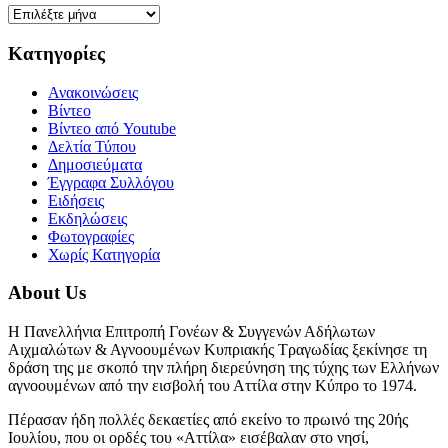
Ιστορικό
Kατηγορίες
Ανακοινώσεις
Βίντεο
Βίντεο από Youtube
Δελτία Τύπου
Δημοσιεύματα
Έγγραφα Συλλόγου
Ειδήσεις
Εκδηλώσεις
Φωτογραφίες
Χωρίς Κατηγορία
About Us
Η Πανελλήνια Επιτροπή Γονέων & Συγγενών Αδήλωτων
Αιχμαλώτων & Αγνοουμένων Κυπριακής Τραγωδίας ξεκίνησε τη
δράση της με σκοπό την πλήρη διερεύνηση της τύχης των Ελλήνων
αγνοουμένων από την εισβολή του Αττίλα στην Κύπρο το 1974.
Πέρασαν ήδη πολλές δεκαετίες από εκείνο το πρωινό της 20ής
Ιουλίου, που οι ορδές του «Αττίλα» εισέβαλαν στο νησί,