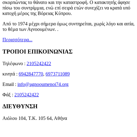
σκορπώντας το θάνατο και την καταστροφή. Ο κατακτητής άφησε
πίσω του συντρίμμια, ενώ επί σειρά ετών συνεχίζει να κρατά υπό
κατοχή μέρος της Βόρειας Κύπρου.
Από το 1974 μέχρι σήμερα όμως συντηρείται, χωρίς λόγο και αιτία,
το θέμα των Αγνοουμένων. .
Περισσότερα...
ΤΡΟΠΟΙ ΕΠΙΚΟΙΝΩΝΙΑΣ
Τηλέφωνο :
2105242422
κινητά :
6942847770
,
6973711089
Email :
info@agnooumenoi74.org
Φάξ :
2105242422
ΔΙΕΥΘΥΝΣΗ
Αιόλου 104, Τ.Κ. 105 64, Αθήνα