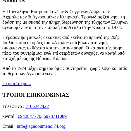
About Us
Η Πανελλήνια Επιτροπή Γονέων & Συγγενών Αδήλωτων
Αιχμαλώτων & Αγνοουμένων Κυπριακής Τραγωδίας ξεκίνησε τη
δράση της με σκοπό την πλήρη διερεύνηση της τύχης των Ελλήνων
αγνοουμένων από την εισβολή του Αττίλα στην Κύπρο το 1974.
Πέρασαν ήδη πολλές δεκαετίες από εκείνο το πρωινό της 20ής
Ιουλίου, που οι ορδές του «Αττίλα» εισέβαλαν στο νησί,
σκορπώντας το θάνατο και την καταστροφή. Ο κατακτητής άφησε
πίσω του συντρίμμια, ενώ επί σειρά ετών συνεχίζει να κρατά υπό
κατοχή μέρος της Βόρειας Κύπρου.
Από το 1974 μέχρι σήμερα όμως συντηρείται, χωρίς λόγο και αιτία,
το θέμα των Αγνοουμένων. .
Περισσότερα...
ΤΡΟΠΟΙ ΕΠΙΚΟΙΝΩΝΙΑΣ
Τηλέφωνο :
2105242422
κινητά :
6942847770
,
6973711089
Email :
info@agnooumenoi74.org