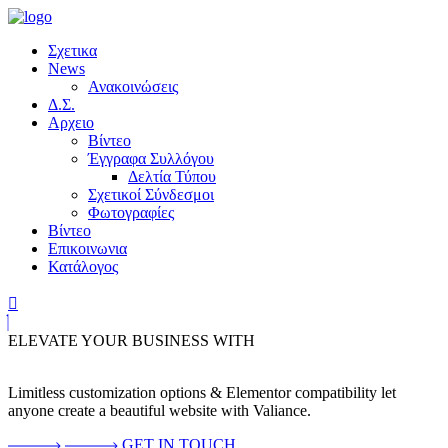
Σχετικα
News
Ανακοινώσεις
Δ.Σ.
Αρχειο
Βίντεο
Έγγραφα Συλλόγου
Δελτία Τύπου
Σχετικοί Σύνδεσμοι
Φωτογραφίες
Βίντεο
Επικοινωνια
Κατάλογος
ELEVATE YOUR BUSINESS WITH
Limitless customization options & Elementor compatibility let
anyone create a beautiful website with Valiance.
GET IN TOUCH