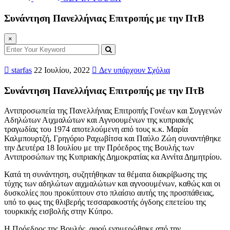
Συνάντηση Πανελλήνιας Επιτροπής με την ΠτΒ
×
starfas
22 Ιουλίου, 2022
Δεν υπάρχουν Σχόλια
Συνάντηση Πανελλήνιας Επιτροπής με την ΠτΒ
Αντιπροσωπεία της Πανελλήνιας Επιτροπής Γονέων και Συγγενών
Αδηλώτων Αιχμαλώτων και Αγνοουμένων της κυπριακής
τραγωδίας του 1974 αποτελούμενη από τους κ.κ. Μαρία
Καλμπουρτζή, Γρηγόριο Ραχωβίτσα και Παύλο Ζώη συναντήθηκε
την Δευτέρα 18 Ιουλίου με την Πρόεδρος της Βουλής των
Αντιπροσώπων της Κυπριακής Δημοκρατίας κα Αννίτα Δημητρίου.
Κατά τη συνάντηση, συζητήθηκαν τα θέματα διακρίβωσης της
τύχης των αδηλώτων αιχμαλώτων και αγνοουμένων, καθώς και οι
δυσκολίες που προκύπτουν στο πλαίσιο αυτής της προσπάθειας,
υπό το φως της θλιβερής τεσσαρακοστής όγδοης επετείου της
τουρκικής εισβολής στην Κύπρο.
Η Πρόεδρος της Βουλής, αφού ενημερώθηκε από την