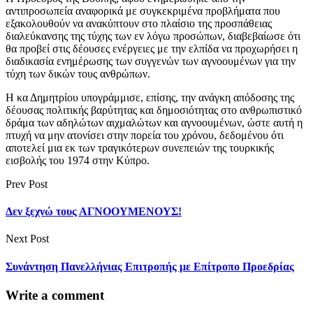
αντιπροσωπεία αναφορικά με συγκεκριμένα προβλήματα που
εξακολουθούν να ανακύπτουν στο πλαίσιο της προσπάθειας
διαλεύκανσης της τύχης των εν λόγω προσώπων, διαβεβαίωσε ότι
θα προβεί στις δέουσες ενέργειες με την ελπίδα να προχωρήσει η
διαδικασία ενημέρωσης των συγγενών των αγνοουμένων για την
τύχη των δικών τους ανθρώπων.
Η κα Δημητρίου υπογράμμισε, επίσης, την ανάγκη απόδοσης της
δέουσας πολιτικής βαρύτητας και δημοσιότητας στο ανθρωπιστικό
δράμα των αδηλώτων αιχμαλώτων και αγνοουμένων, ώστε αυτή η
πτυχή να μην ατονίσει στην πορεία του χρόνου, δεδομένου ότι
αποτελεί μια εκ των τραγικότερων συνεπειών της τουρκικής
εισβολής του 1974 στην Κύπρο.
Prev Post
Δεν ξεχνώ τους ΑΓΝΟΟΥΜΕΝΟΥΣ!
Next Post
Συνάντηση Πανελλήνιας Επιτροπής με Επίτροπο Προεδρίας
Write a comment