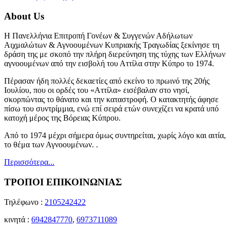
About Us
Η Πανελλήνια Επιτροπή Γονέων & Συγγενών Αδήλωτων
Αιχμαλώτων & Αγνοουμένων Κυπριακής Τραγωδίας ξεκίνησε τη
δράση της με σκοπό την πλήρη διερεύνηση της τύχης των Ελλήνων
αγνοουμένων από την εισβολή του Αττίλα στην Κύπρο το 1974.
Πέρασαν ήδη πολλές δεκαετίες από εκείνο το πρωινό της 20ής
Ιουλίου, που οι ορδές του «Αττίλα» εισέβαλαν στο νησί,
σκορπώντας το θάνατο και την καταστροφή. Ο κατακτητής άφησε
πίσω του συντρίμμια, ενώ επί σειρά ετών συνεχίζει να κρατά υπό
κατοχή μέρος της Βόρειας Κύπρου.
Από το 1974 μέχρι σήμερα όμως συντηρείται, χωρίς λόγο και αιτία,
το θέμα των Αγνοουμένων. .
Περισσότερα...
ΤΡΟΠΟΙ ΕΠΙΚΟΙΝΩΝΙΑΣ
Τηλέφωνο :
2105242422
κινητά :
6942847770
,
6973711089