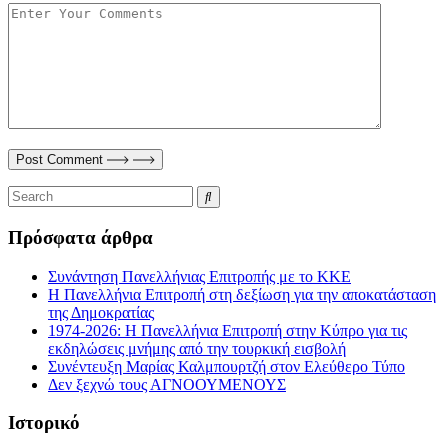
Post Comment
Πρόσφατα άρθρα
Συνάντηση Πανελλήνιας Επιτροπής με το ΚΚΕ
Η Πανελλήνια Επιτροπή στη δεξίωση για την αποκατάσταση
της Δημοκρατίας
1974-2026: Η Πανελλήνια Επιτροπή στην Κύπρο για τις
εκδηλώσεις μνήμης από την τουρκική εισβολή
Συνέντευξη Μαρίας Καλμπουρτζή στον Ελεύθερο Τύπο
Δεν ξεχνώ τους ΑΓΝΟΟΥΜΕΝΟΥΣ
Ιστορικό