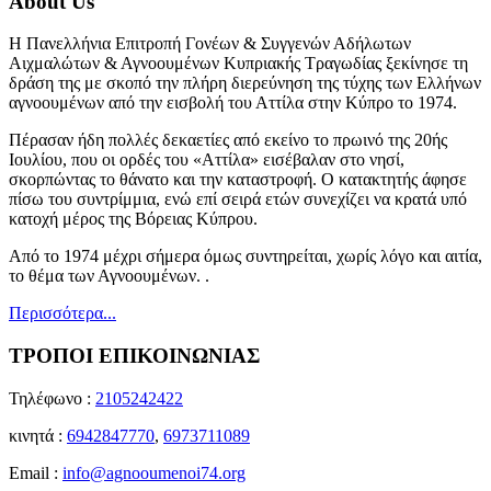
About Us
Η Πανελλήνια Επιτροπή Γονέων & Συγγενών Αδήλωτων
Αιχμαλώτων & Αγνοουμένων Κυπριακής Τραγωδίας ξεκίνησε τη
δράση της με σκοπό την πλήρη διερεύνηση της τύχης των Ελλήνων
αγνοουμένων από την εισβολή του Αττίλα στην Κύπρο το 1974.
Πέρασαν ήδη πολλές δεκαετίες από εκείνο το πρωινό της 20ής
Ιουλίου, που οι ορδές του «Αττίλα» εισέβαλαν στο νησί,
σκορπώντας το θάνατο και την καταστροφή. Ο κατακτητής άφησε
πίσω του συντρίμμια, ενώ επί σειρά ετών συνεχίζει να κρατά υπό
κατοχή μέρος της Βόρειας Κύπρου.
Από το 1974 μέχρι σήμερα όμως συντηρείται, χωρίς λόγο και αιτία,
το θέμα των Αγνοουμένων. .
Περισσότερα...
ΤΡΟΠΟΙ ΕΠΙΚΟΙΝΩΝΙΑΣ
Τηλέφωνο :
2105242422
κινητά :
6942847770
,
6973711089
Email :
info@agnooumenoi74.org