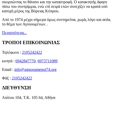
σκορπώντας το θάνατο και την καταστροφή. Ο κατακτητής άφησε
πίσω του συντρίμμια, ενώ επί σειρά ετών συνεχίζει να κρατά υπό
κατοχή μέρος της Βόρειας Κύπρου.
Από το 1974 μέχρι σήμερα όμως συντηρείται, χωρίς λόγο και αιτία,
το θέμα των Αγνοουμένων. .
Περισσότερα...
ΤΡΟΠΟΙ ΕΠΙΚΟΙΝΩΝΙΑΣ
Τηλέφωνο :
2105242422
κινητά :
6942847770
,
6973711089
Email :
info@agnooumenoi74.org
Φάξ :
2105242422
ΔΙΕΥΘΥΝΣΗ
Αιόλου 104, Τ.Κ. 105 64, Αθήνα