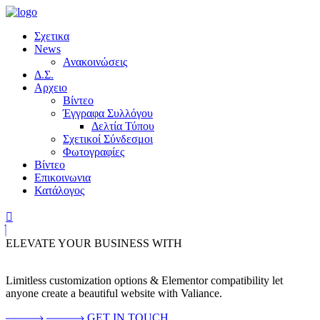
Σχετικα
News
Ανακοινώσεις
Δ.Σ.
Αρχειο
Βίντεο
Έγγραφα Συλλόγου
Δελτία Τύπου
Σχετικοί Σύνδεσμοι
Φωτογραφίες
Βίντεο
Επικοινωνια
Κατάλογος
ELEVATE YOUR BUSINESS WITH
Limitless customization options & Elementor compatibility let
anyone create a beautiful website with Valiance.
GET IN TOUCH