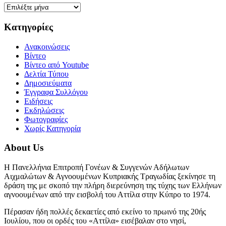
Ιστορικό
Kατηγορίες
Ανακοινώσεις
Βίντεο
Βίντεο από Youtube
Δελτία Τύπου
Δημοσιεύματα
Έγγραφα Συλλόγου
Ειδήσεις
Εκδηλώσεις
Φωτογραφίες
Χωρίς Κατηγορία
About Us
Η Πανελλήνια Επιτροπή Γονέων & Συγγενών Αδήλωτων
Αιχμαλώτων & Αγνοουμένων Κυπριακής Τραγωδίας ξεκίνησε τη
δράση της με σκοπό την πλήρη διερεύνηση της τύχης των Ελλήνων
αγνοουμένων από την εισβολή του Αττίλα στην Κύπρο το 1974.
Πέρασαν ήδη πολλές δεκαετίες από εκείνο το πρωινό της 20ής
Ιουλίου, που οι ορδές του «Αττίλα» εισέβαλαν στο νησί,