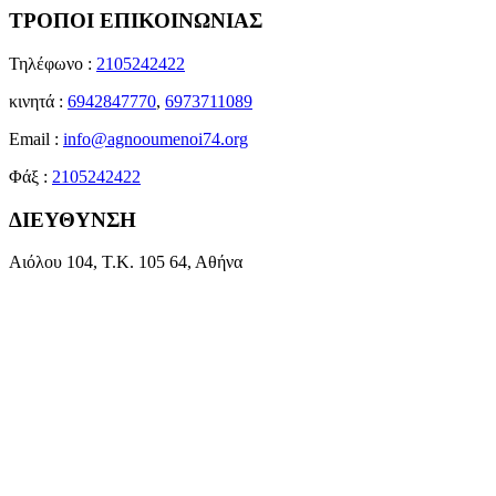
ΤΡΟΠΟΙ ΕΠΙΚΟΙΝΩΝΙΑΣ
Τηλέφωνο :
2105242422
κινητά :
6942847770
,
6973711089
Email :
info@agnooumenoi74.org
Φάξ :
2105242422
ΔΙΕΥΘΥΝΣΗ
Αιόλου 104, Τ.Κ. 105 64, Αθήνα