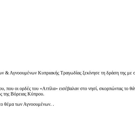
 & Αγνοουμένων Κυπριακής Τραγωδίας ξεκίνησε τη δράση της με σ
ου, που οι ορδές του «Αττίλα» εισέβαλαν στο νησί, σκορπώντας το θ
ος της Βόρειας Κύπρου.
 το θέμα των Αγνοουμένων. .