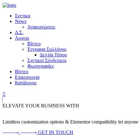
Σχετικα
News
Ανακοινώσεις
Δ.Σ.
Αρχειο
Βίντεο
Έγγραφα Συλλόγου
Δελτία Τύπου
Σχετικοί Σύνδεσμοι
Φωτογραφίες
Βίντεο
Επικοινωνια
Κατάλογος
ELEVATE YOUR BUSINESS WITH
Limitless customization options & Elementor compatibility let anyone 
GET IN TOUCH