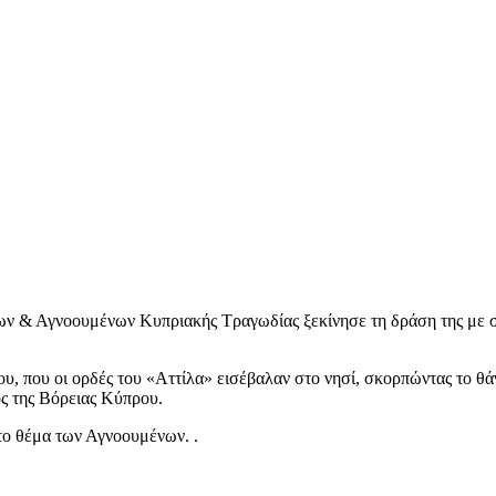
 & Αγνοουμένων Κυπριακής Τραγωδίας ξεκίνησε τη δράση της με σ
ου, που οι ορδές του «Αττίλα» εισέβαλαν στο νησί, σκορπώντας το θ
ος της Βόρειας Κύπρου.
 το θέμα των Αγνοουμένων. .