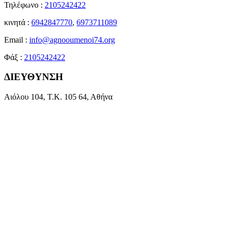
Τηλέφωνο :
2105242422
κινητά :
6942847770
,
6973711089
Email :
info@agnooumenoi74.org
Φάξ :
2105242422
ΔΙΕΥΘΥΝΣΗ
Αιόλου 104, Τ.Κ. 105 64, Αθήνα