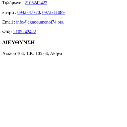
Τηλέφωνο :
2105242422
κινητά :
6942847770
,
6973711089
Email :
info@agnooumenoi74.org
Φάξ :
2105242422
ΔΙΕΥΘΥΝΣΗ
Αιόλου 104, Τ.Κ. 105 64, Αθήνα