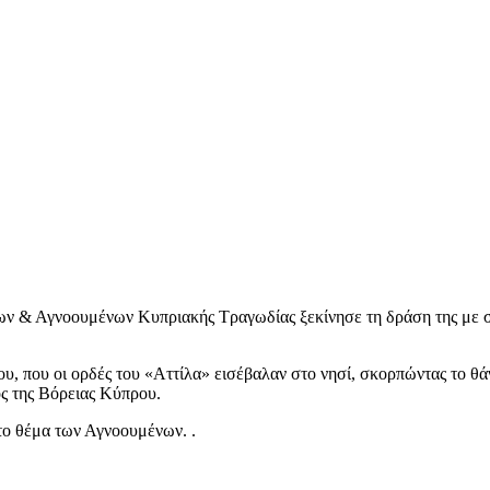
 & Αγνοουμένων Κυπριακής Τραγωδίας ξεκίνησε τη δράση της με σ
ου, που οι ορδές του «Αττίλα» εισέβαλαν στο νησί, σκορπώντας το θ
ος της Βόρειας Κύπρου.
 το θέμα των Αγνοουμένων. .