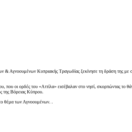
 & Αγνοουμένων Κυπριακής Τραγωδίας ξεκίνησε τη δράση της με σ
ου, που οι ορδές του «Αττίλα» εισέβαλαν στο νησί, σκορπώντας το θ
ος της Βόρειας Κύπρου.
 το θέμα των Αγνοουμένων. .