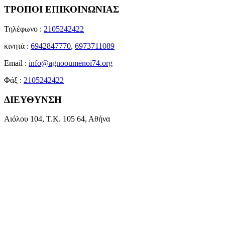
ΤΡΟΠΟΙ ΕΠΙΚΟΙΝΩΝΙΑΣ
Τηλέφωνο :
2105242422
κινητά :
6942847770
,
6973711089
Email :
info@agnooumenoi74.org
Φάξ :
2105242422
ΔΙΕΥΘΥΝΣΗ
Αιόλου 104, Τ.Κ. 105 64, Αθήνα