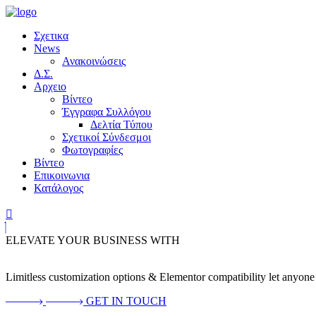
Σχετικα
News
Ανακοινώσεις
Δ.Σ.
Αρχειο
Βίντεο
Έγγραφα Συλλόγου
Δελτία Τύπου
Σχετικοί Σύνδεσμοι
Φωτογραφίες
Βίντεο
Επικοινωνια
Κατάλογος
ELEVATE YOUR BUSINESS WITH
Limitless customization options & Elementor compatibility let anyone 
GET IN TOUCH