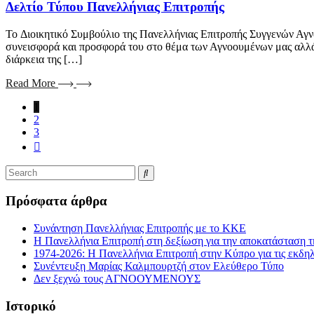
Δελτίο Τύπου Πανελλήνιας Επιτροπής
To Διοικητικό Συμβούλιο της Πανελλήνιας Επιτροπής Συγγενών Αγν
συνεισφορά και προσφορά του στο θέμα των Αγνοουμένων μας αλλά 
διάρκεια της […]
Read More
1
2
3
Πρόσφατα άρθρα
Συνάντηση Πανελλήνιας Επιτροπής με το ΚΚΕ
Η Πανελλήνια Επιτροπή στη δεξίωση για την αποκατάσταση τ
1974-2026: Η Πανελλήνια Επιτροπή στην Κύπρο για τις εκδη
Συνέντευξη Μαρίας Καλμπουρτζή στον Ελεύθερο Τύπο
Δεν ξεχνώ τους ΑΓΝΟΟΥΜΕΝΟΥΣ
Ιστορικό