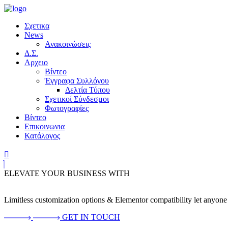
Σχετικα
News
Ανακοινώσεις
Δ.Σ.
Αρχειο
Βίντεο
Έγγραφα Συλλόγου
Δελτία Τύπου
Σχετικοί Σύνδεσμοι
Φωτογραφίες
Βίντεο
Επικοινωνια
Κατάλογος
ELEVATE YOUR BUSINESS WITH
Limitless customization options & Elementor compatibility let anyone 
GET IN TOUCH