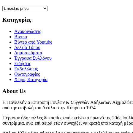
Ιστορικό
Kατηγορίες
Ανακοινώσεις
Βίντεο
Βίντεο από Youtube
Δελτία Τύπου
Δημοσιεύματα
Έγγραφα Συλλόγου
Ειδήσεις
Εκδηλώσεις
Φωτογραφίες
Χωρίς Κατηγορία
About Us
Η Πανελλήνια Επιτροπή Γονέων & Συγγενών Αδήλωτων Αιχμαλώτων
από την εισβολή του Αττίλα στην Κύπρο το 1974.
Πέρασαν ήδη πολλές δεκαετίες από εκείνο το πρωινό της 20ής Ιουλί
συντρίμμια, ενώ επί σειρά ετών συνεχίζει να κρατά υπό κατοχή μέρ