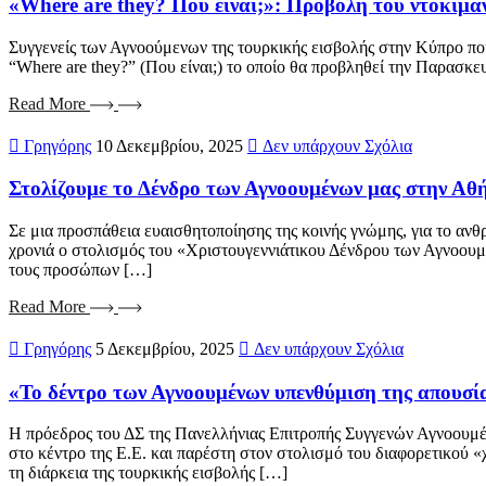
«Where are they? Που είναι;»: Προβολή του ντοκιμα
Συγγενείς των Αγνοούμενων της τουρκικής εισβολής στην Κύπρο πο
“Where are they?” (Που είναι;) το οποίο θα προβληθεί την Παρασκε
Read More
Γρηγόρης
10 Δεκεμβρίου, 2025
Δεν υπάρχουν Σχόλια
Στολίζουμε το Δένδρο των Αγνοουμένων μας στην Αθ
Σε μια προσπάθεια ευαισθητοποίησης της κοινής γνώμης, για το αν
χρονιά ο στολισμός του «Χριστουγεννιάτικου Δένδρου των Αγνοουμέ
τους προσώπων […]
Read More
Γρηγόρης
5 Δεκεμβρίου, 2025
Δεν υπάρχουν Σχόλια
«Το δέντρο των Αγνοουμένων υπενθύμιση της απουσί
H πρόεδρος του ΔΣ της Πανελλήνιας Επιτροπής Συγγενών Αγνοουμέ
στο κέντρο της Ε.Ε. και παρέστη στον στολισμό του διαφορετικού 
τη διάρκεια της τουρκικής εισβολής […]