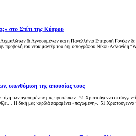
ι;» στο Σπίτι της Κύπρου
ν Αιχμαλώτων & Αγνοουμένων και η Πανελλήνια Επιτροπή Γονέων 
 προβολή του ντοκιμαντέρ του δημοσιογράφου Νίκου Ασλανίδη “Wher
ν, υπενθύμιση της απουσίας τους
ην τύχη των αγαπημένων μας προσώπων. 51 Χριστούγεννα οι συγγενε
γγίζει… Η δική μας καρδιά παραμένει «παγωμένη». 51 Χριστούγεννα η