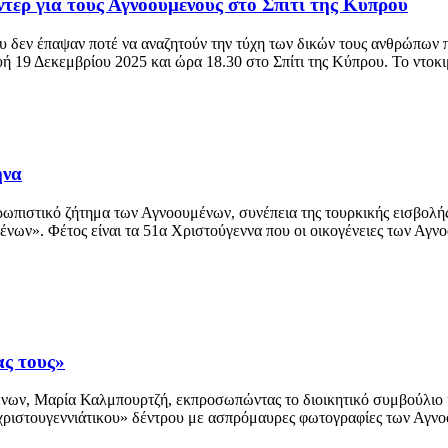
ντέρ για τους Αγνοούμενους στο Σπίτι της Κύπρου
υ δεν έπαψαν ποτέ να αναζητούν την τύχη των δικών τους ανθρώπων
υή 19 Δεκεμβρίου 2025 και ώρα 18.30 στο Σπίτι της Κύπρου. Το ντοκ
ήνα
θρωπιστικό ζήτημα των Αγνοουμένων, συνέπεια της τουρκικής εισβολή
νων». Φέτος είναι τα 51α Χριστούγεννα που οι οικογένειες των Αγν
ας τους»
νων, Μαρία Καλμπουρτζή, εκπροσωπώντας το διοικητικό συμβούλιο κ
«χριστουγεννιάτικου» δέντρου με ασπρόμαυρες φωτογραφίες των Αγνοο