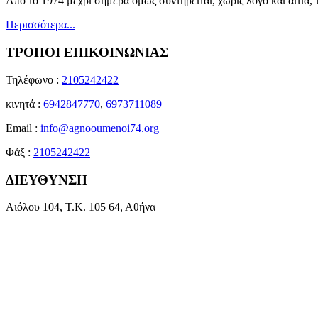
Από το 1974 μέχρι σήμερα όμως συντηρείται, χωρίς λόγο και αιτία,
Περισσότερα...
ΤΡΟΠΟΙ ΕΠΙΚΟΙΝΩΝΙΑΣ
Τηλέφωνο :
2105242422
κινητά :
6942847770
,
6973711089
Email :
info@agnooumenoi74.org
Φάξ :
2105242422
ΔΙΕΥΘΥΝΣΗ
Αιόλου 104, Τ.Κ. 105 64, Αθήνα