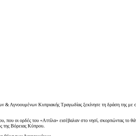
 & Αγνοουμένων Κυπριακής Τραγωδίας ξεκίνησε τη δράση της με σ
ου, που οι ορδές του «Αττίλα» εισέβαλαν στο νησί, σκορπώντας το θ
ος της Βόρειας Κύπρου.