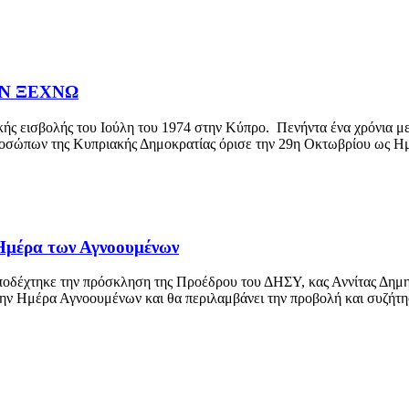
ΕΝ ΞΕΧΝΩ
ικής εισβολής του Ιούλη του 1974 στην Κύπρο. Πενήντα ένα χρόνια με
οσώπων της Κυπριακής Δημοκρατίας όρισε την 29η Οκτωβρίου ως Η
 Ημέρα των Αγνοουμένων
δέχτηκε την πρόσκληση της Προέδρου του ΔΗΣΥ, κας Αννίτας Δημητ
ν Ημέρα Αγνοουμένων και θα περιλαμβάνει την προβολή και συζήτησ