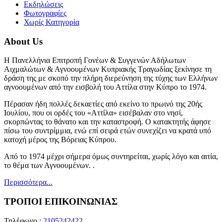
Εκδηλώσεις
Φωτογραφίες
Χωρίς Κατηγορία
About Us
Η Πανελλήνια Επιτροπή Γονέων & Συγγενών Αδήλωτων
Αιχμαλώτων & Αγνοουμένων Κυπριακής Τραγωδίας ξεκίνησε τη
δράση της με σκοπό την πλήρη διερεύνηση της τύχης των Ελλήνων
αγνοουμένων από την εισβολή του Αττίλα στην Κύπρο το 1974.
Πέρασαν ήδη πολλές δεκαετίες από εκείνο το πρωινό της 20ής
Ιουλίου, που οι ορδές του «Αττίλα» εισέβαλαν στο νησί,
σκορπώντας το θάνατο και την καταστροφή. Ο κατακτητής άφησε
πίσω του συντρίμμια, ενώ επί σειρά ετών συνεχίζει να κρατά υπό
κατοχή μέρος της Βόρειας Κύπρου.
Από το 1974 μέχρι σήμερα όμως συντηρείται, χωρίς λόγο και αιτία,
το θέμα των Αγνοουμένων. .
Περισσότερα...
ΤΡΟΠΟΙ ΕΠΙΚΟΙΝΩΝΙΑΣ
Τηλέφωνο :
2105242422