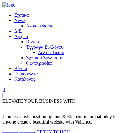
Σχετικα
News
Ανακοινώσεις
Δ.Σ.
Αρχειο
Βίντεο
Έγγραφα Συλλόγου
Δελτία Τύπου
Σχετικοί Σύνδεσμοι
Φωτογραφίες
Βίντεο
Επικοινωνια
Κατάλογος
ELEVATE YOUR BUSINESS WITH
Limitless customization options & Elementor compatibility let
anyone create a beautiful website with Valiance.
GET IN TOUCH