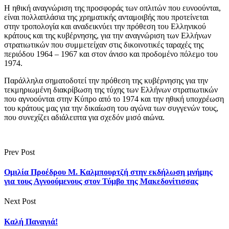
Η ηθική αναγνώριση της προσφοράς των οπλιτών που ευνοούνται,
είναι πολλαπλάσια της χρηματικής ανταμοιβής που προτείνεται
στην τροπολογία και αναδεικνύει την πρόθεση του Ελληνικού
κράτους και της κυβέρνησης, για την αναγνώριση των Ελλήνων
στρατιωτικών που συμμετείχαν στις δικοινοτικές ταραχές της
περιόδου 1964 – 1967 και στον άνισο και προδομένο πόλεμο του
1974.
Παράλληλα σηματοδοτεί την πρόθεση της κυβέρνησης για την
τεκμηριωμένη διακρίβωση της τύχης των Ελλήνων στρατιωτικών
που αγνοούνται στην Κύπρο από το 1974 και την ηθική υποχρέωση
του κράτους μας για την δικαίωση του αγώνα των συγγενών τους,
που συνεχίζει αδιάλειπτα για σχεδόν μισό αιώνα.
Prev Post
Ομιλία Προέδρου Μ. Καλμπουρτζή στην εκδήλωση μνήμης
για τους Αγνοούμενους στον Τύμβο της Μακεδονίτισσας
Next Post
Καλή Παναγιά!