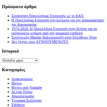
Πρόσφατα άρθρα
Συνάντηση Πανελλήνιας Επιτροπής με το ΚΚΕ
Η Πανελλήνια Επιτροπή στη δεξίωση για την αποκατάσταση
της Δημοκρατίας
1974-2026: Η Πανελλήνια Επιτροπή στην Κύπρο για τις
εκδηλώσεις μνήμης από την τουρκική εισβολή
Συνέντευξη Μαρίας Καλμπουρτζή στον Ελεύθερο Τύπο
Δεν ξεχνώ τους ΑΓΝΟΟΥΜΕΝΟΥΣ
Ιστορικό
Ιστορικό
Kατηγορίες
Ανακοινώσεις
Βίντεο
Βίντεο από Youtube
Δελτία Τύπου
Δημοσιεύματα
Έγγραφα Συλλόγου
Ειδήσεις